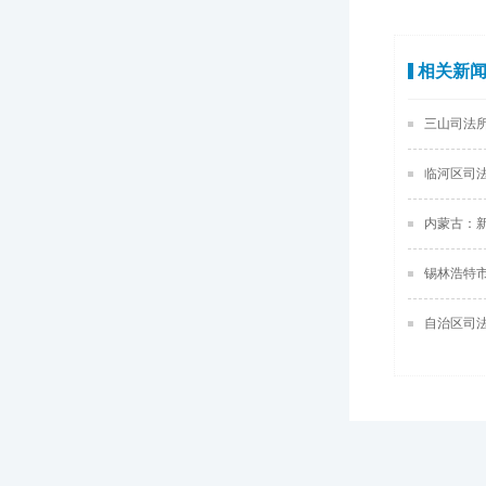
相关新
三山司法
临河区司
内蒙古：
锡林浩特市
自治区司