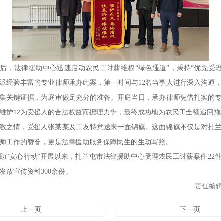
后，法律援助中心迅速启动农民工讨薪维权“绿色通道”，秉持“优先受理
派经验丰富的专业律师承办此案，第一时间与12名当事人进行深入沟通
集关键证据，为庭审做足充分的准备。开庭当日，承办律师凭借扎实的
维护12为受援人的合法权益而据理力争，最终成功地为农民工全额追回
激之情，受援人张某某及工友特意送来一面锦旗。这面锦旗不仅是对扎
师工作的赞誉，更是法律援助服务保障民生的生动写照。
助“安心行动”开展以来，扎兰屯市法律援助中心受理农民工讨薪案件22
发放宣传资料300余份。
责任编辑
上一页
下一页