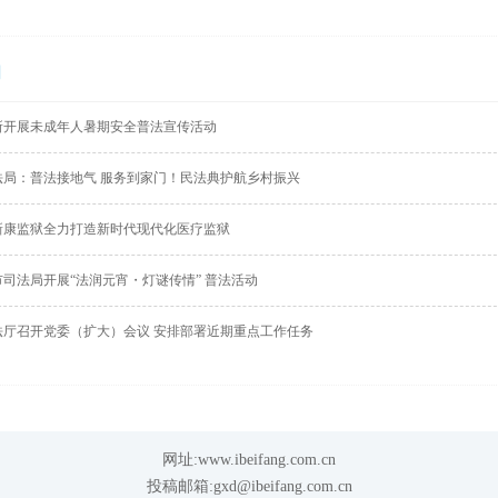
闻
所开展未成年人暑期安全普法宣传活动
法局：普法接地气 服务到家门！民法典护航乡村振兴
新康监狱全力打造新时代现代化医疗监狱
司法局开展“法润元宵・灯谜传情” 普法活动
法厅召开党委（扩大）会议 安排部署近期重点工作任务
网址:www.ibeifang.com.cn
投稿邮箱:gxd@ibeifang.com.cn