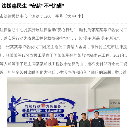
法援惠民生 “安薪”不“忧酬”
市法律援助中心 浏览：5280 字号【
大
中
小
】
法律援助中心扎实开展法律援助“安心行动”，顺利为张某某等12名农民
元，以实际行动为农民工撑起权益保护“伞”，让其“劳有所获 劳有所依”。
年1月，张某某等12名农民工因雇主拖欠工资陷入困境，来到扎兰屯市法律
年6月，张某某等12名农民工受雇于闫某某承包的某加油站改造工程。2021年
等人却等来了雇主闫某某却以工程款未结算为由，拒不支付28万余元工
的近一年的辛苦付出瞬间化为泡影，生活也仿佛陷入了黑暗的深渊，举步维