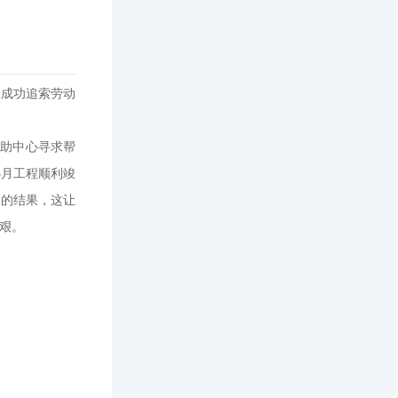
工成功追索劳动
援助中心寻求帮
5月工程顺利竣
资的结果，这让
艰。