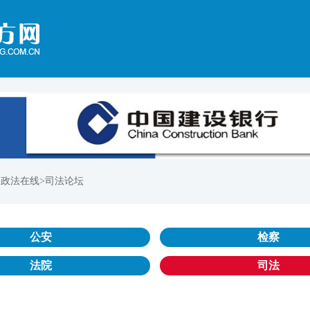
>政法在线>司法论坛
公安
检察
法院
司法