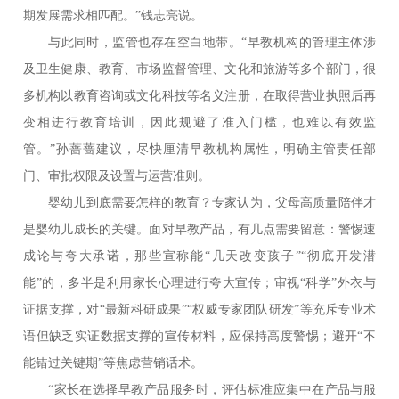
期发展需求相匹配。”钱志亮说。
与此同时，监管也存在空白地带。“早教机构的管理主体涉
及卫生健康、教育、市场监督管理、文化和旅游等多个部门，很
多机构以教育咨询或文化科技等名义注册，在取得营业执照后再
变相进行教育培训，因此规避了准入门槛，也难以有效监
管。”孙蔷蔷建议，尽快厘清早教机构属性，明确主管责任部
门、审批权限及设置与运营准则。
婴幼儿到底需要怎样的教育？专家认为，父母高质量陪伴才
是婴幼儿成长的关键。面对早教产品，有几点需要留意：警惕速
成论与夸大承诺，那些宣称能“几天改变孩子”“彻底开发潜
能”的，多半是利用家长心理进行夸大宣传；审视“科学”外衣与
证据支撑，对“最新科研成果”“权威专家团队研发”等充斥专业术
语但缺乏实证数据支撑的宣传材料，应保持高度警惕；避开“不
能错过关键期”等焦虑营销话术。
“家长在选择早教产品服务时，评估标准应集中在产品与服