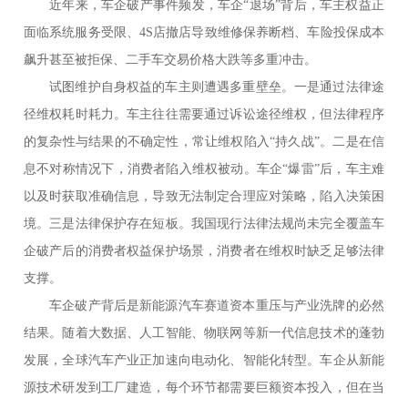
近年来，车企破产事件频发，车企“退场”背后，车主权益正
面临系统服务受限、4S店撤店导致维修保养断档、车险投保成本
飙升甚至被拒保、二手车交易价格大跌等多重冲击。
试图维护自身权益的车主则遭遇多重壁垒。一是通过法律途
径维权耗时耗力。车主往往需要通过诉讼途径维权，但法律程序
的复杂性与结果的不确定性，常让维权陷入“持久战”。二是在信
息不对称情况下，消费者陷入维权被动。车企“爆雷”后，车主难
以及时获取准确信息，导致无法制定合理应对策略，陷入决策困
境。三是法律保护存在短板。我国现行法律法规尚未完全覆盖车
企破产后的消费者权益保护场景，消费者在维权时缺乏足够法律
支撑。
车企破产背后是新能源汽车赛道资本重压与产业洗牌的必然
结果。随着大数据、人工智能、物联网等新一代信息技术的蓬勃
发展，全球汽车产业正加速向电动化、智能化转型。车企从新能
源技术研发到工厂建造，每个环节都需要巨额资本投入，但在当