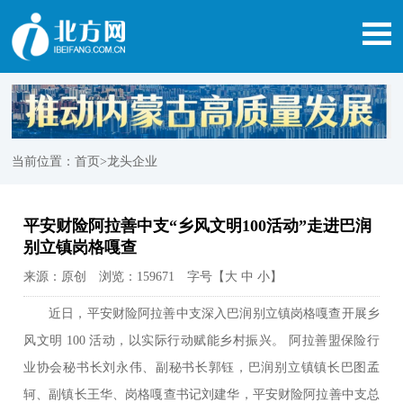
当前位置：
首页
>龙头企业
平安财险阿拉善中支“乡风文明100活动”走进巴润
别立镇岗格嘎查
来源：原创 浏览：159671 字号【
大
中
小
】
近日，平安财险阿拉善中支深入巴润别立镇岗格嘎查开展乡
风文明 100 活动，以实际行动赋能乡村振兴。 阿拉善盟保险行
业协会秘书长刘永伟、副秘书长郭钰，巴润别立镇镇长巴图孟
轲、副镇长王华、岗格嘎查书记刘建华，平安财险阿拉善中支总