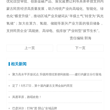
优化信贷审批、创新金融产品、落实减费让利等具体举措支持内
蒙古民营经济高质量发展，助力传统产业向高端化、智能化、绿
色化“蝶变升级”，推动区域产业关键词从“羊煤土气”转变为“风光
氢储”；加大在算力、氢能、储能等新兴产业方面的项目储备，
支持民营企业“高能效、高绿电、低排放”产业转型“拔节生长”。
责任编辑:郭海
上一页
下一页
相关新闻
聚力高水平开放试点 升级跨境结算便利效能——建行内蒙古分行落地
全区首笔跨境贸易高水平开放试点轧差结算业务
定了！8月27日，第十届内蒙古文博会如约而至
风逐草原，路唱欢歌！
巴彦淖尔：打响“渡·阴山”全域品牌