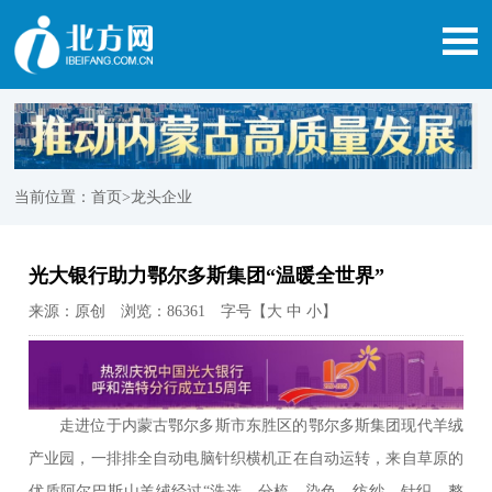
当前位置：
首页
>龙头企业
光大银行助力鄂尔多斯集团“温暖全世界”
来源：原创 浏览：86361 字号【
大
中
小
】
走进位于内蒙古鄂尔多斯市东胜区的鄂尔多斯集团现代羊绒
产业园，一排排全自动电脑针织横机正在自动运转，来自草原的
优质阿尔巴斯山羊绒经过“洗选、分梳、染色、纺纱、针织、整