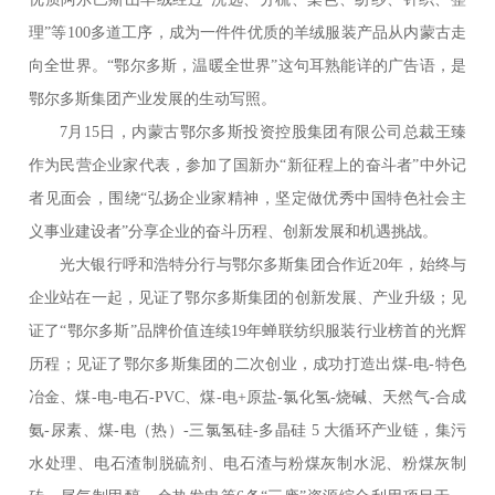
理”等100多道工序，成为一件件优质的羊绒服装产品从内蒙古走
向全世界。“鄂尔多斯，温暖全世界”这句耳熟能详的广告语，是
鄂尔多斯集团产业发展的生动写照。
7月15日，内蒙古鄂尔多斯投资控股集团有限公司总裁王臻
作为民营企业家代表，参加了国新办“新征程上的奋斗者”中外记
者见面会，围绕“弘扬企业家精神，坚定做优秀中国特色社会主
义事业建设者”分享企业的奋斗历程、创新发展和机遇挑战。
光大银行呼和浩特分行与鄂尔多斯集团合作近20年，始终与
企业站在一起，见证了鄂尔多斯集团的创新发展、产业升级；见
证了“鄂尔多斯”品牌价值连续19年蝉联纺织服装行业榜首的光辉
历程；见证了鄂尔多斯集团的二次创业，成功打造出煤-电-特色
冶金、煤-电-电石-PVC、煤-电+原盐-氯化氢-烧碱、天然气-合成
氨-尿素、煤-电（热）-三氯氢硅-多晶硅 5 大循环产业链，集污
水处理、电石渣制脱硫剂、电石渣与粉煤灰制水泥、粉煤灰制