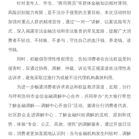
针对老年人、学生、“两司两员”等群体金融知识相对薄弱、
风险识别能力有限，是不法分子侵害的主要目标。本次活动特别
加强对重点人群的精准宣传，通过“一对一”讲解、以案说险等方
式，深入揭露非法金融活动和非法集资的常见套路，提醒广大消
费者不轻信、不转账、不参与，守住自己的血汗钱、养老钱、读
书钱。
同时，积极倡导理性维权理念，告知消费者在合法权益受到
侵害时，应通过协商、调解、仲裁、诉讼等正规渠道依法理性表
达诉求，避免采取过激行为或被不法代理机构裹挟利用。
为进一步畅通消费者诉求表达和权益救济渠道，近期，分行
与呼和浩特市金信金融调解中心合作，共同举办“光大银行带您
了解金融调解----调解中心开放日”活动。邀请分行消费者代表、
社区群众走进调解中心，了解金融纠纷调解的流程、原则和优
势，体验“专业、公正、高效、便民”的调解服务。通过开放日活
动，消费者更加直观地认识到：当与金融机构发生纠纷时，调解