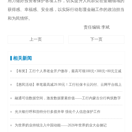
用力做好投资者保护各项工作，切实提升人民群众在金融领域的
获得感、幸福感、安全感，以实际行动彰显金融工作的政治担当
和为民情怀。
责任编辑:李斌
上一页
下一页
相关新闻
【有奖】工行个人养老金开户缴存，最高可领188元+388元+80元立减
金！
【惠民活动】单笔最高减29.99元！工行社保卡云闪付、云网平台线上
消费随机立减！
融通可信数据空间，激发数据要素价值——工行内蒙古分行构筑数字
金融新生态
光大银行呼和浩特分行多措并举 强化个人信息保护工作
为世界奶业持续注入中国动能——2026年世界奶业大会侧记