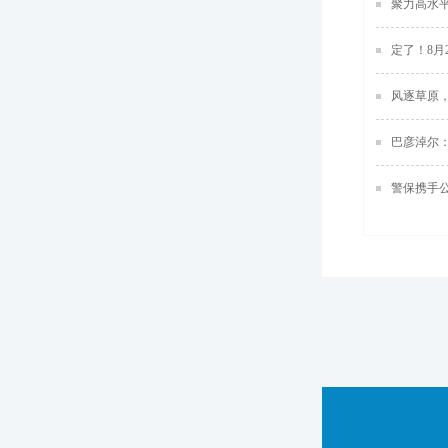
聚力高水
结算业务
定了！8月
风逐草原
巴彦淖尔：
警保携手