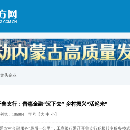
>龙头企业
鲁支行：普惠金融“沉下去” 乡村振兴“活起来”
览：106904 字号【
大
中
小
】
通农村金融服务“最后一公里”，工商银行通辽开鲁支行积极转变服务模