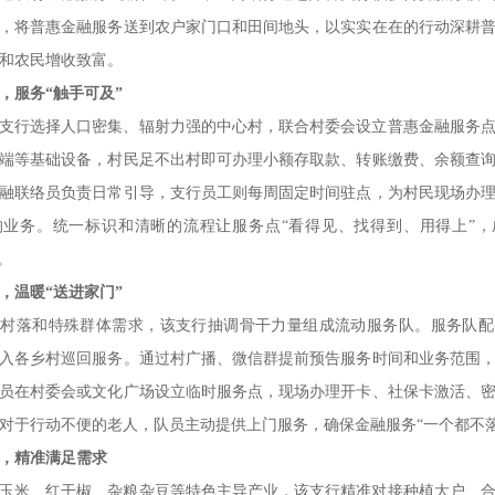
，将普惠金融服务送到农户家门口和田间地头，以实实在在的行动深耕
和农民增收致富。
，服务“触手可及”
支行选择人口密集、辐射力强的中心村，联合村委会设立普惠金融服务
端等基础设备，村民足不出村即可办理小额存取款、转账缴费、余额查
融联络员负责日常引导，支行员工则每周固定时间驻点，为村民现场办
的业务。统一标识和清晰的流程让服务点“看得见、找得到、用得上”，
。
，温暖“送进家门”
远村落和特殊群体需求，该支行抽调骨干力量组成流动服务队。服务队配
入各乡村巡回服务。通过村广播、微信群提前预告服务时间和业务范围
员在村委会或文化广场设立临时服务点，现场办理开卡、社保卡激活、
对于行动不便的老人，队员主动提供上门服务，确保金融服务“一个都不落
，精准满足需求
玉米、红干椒、杂粮杂豆等特色主导产业，该支行精准对接种植大户、