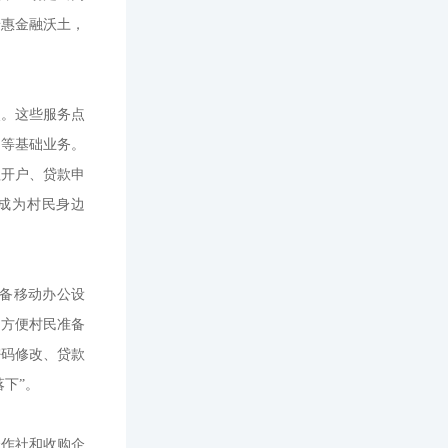
普惠金融沃土，
点。这些服务点
询等基础业务。
理开户、贷款申
成为村民身边
备移动办公设
，方便村民准备
密码修改、贷款
下”。
合作社和收购企