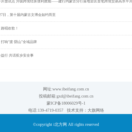
平开放试点 升级跨境结算便利效能——建行内蒙古分行落地全区首笔跨境贸易高水平
27日，第十届内蒙古文博会如约而至
，路唱欢歌！
打响“渡·阴山”全域品牌
公益行 共话驼乡安全事
网址:www.ibeifang.com.cn
投稿邮箱:gxd@ibeifang.com.cn
蒙ICP备18006029号-1
电话:139-4719-0357 技术支持：
大旗网络
©copyright i北方网 All rights reserved