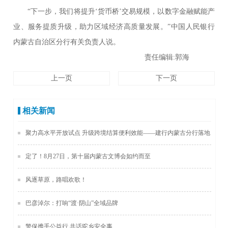
“下一步，我们将提升‘货币桥’交易规模，以数字金融赋能产
业、服务提质升级，助力区域经济高质量发展。”中国人民银行
内蒙古自治区分行有关负责人说。
责任编辑:郭海
上一页
下一页
相关新闻
聚力高水平开放试点 升级跨境结算便利效能——建行内蒙古分行落地
全区首笔跨境贸易高水平开放试点轧差结算业务
定了！8月27日，第十届内蒙古文博会如约而至
风逐草原，路唱欢歌！
巴彦淖尔：打响“渡·阴山”全域品牌
警保携手公益行 共话驼乡安全事