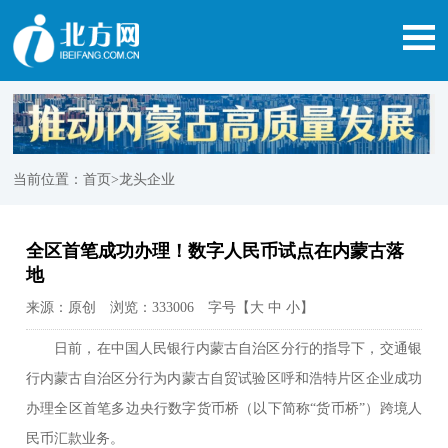
当前位置：
首页
>龙头企业
全区首笔成功办理！数字人民币试点在内蒙古落
地
来源：原创 浏览：333006 字号【
大
中
小
】
日前，在中国人民银行内蒙古自治区分行的指导下，交通银
行内蒙古自治区分行为内蒙古自贸试验区呼和浩特片区企业成功
办理全区首笔多边央行数字货币桥（以下简称“货币桥”）跨境人
民币汇款业务。