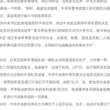
说，洛甫现在要变换领导。我们当时说，当然是毛主席，听毛主席的话
甫做一个时期。”同时，根据当前敌情，中革军委考虑渡江的可能性问
川、滇边境进行战斗与创造新苏区。
共中央书记处致电项英转中央分局，传达中央政治局和中革军委的决定
近苏区坚持游击战争”“要立即改变你们的组织方式与斗争方式，使与游
决定“成立革命军事委员会中区分会，以项英、陈毅、贺昌及其他二人
的军事问题可经过军委讨论，分局则讨论战略战术的基本方针”。
年2月6日，红军总部和军委纵队第一梯队从水田寨进驻石坎子、大河滩一带
红三军团向扎西靠近，迅速集中，以便于机动。2月7日，由于国民党军
优势兵力分路向中央红军进逼，中共中央和中革军委决定放弃北渡长江
：我野战军原定渡江计划已不可能实现，改取“以川、滇、黔边境为发
局面，并争取由黔西向东的有利发展”的方针。电报要求各军团迅速脱
，并进行与滇敌作战的一切准备。
年2月8日，中共中央政治局在大河滩庄子上召开会议。当天，会议讨论通过