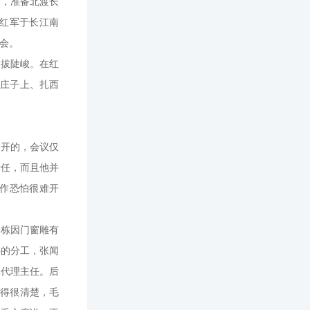
河，准备北渡长
红军于长江南
会。
挺拔陡峻。在红
滩庄子上、扎西
召开的，会议仅
责任，而且他并
作恐怕很难开
一栋因门窗雕有
委的分工，张闻
部代理主任。后
记得很清楚，毛