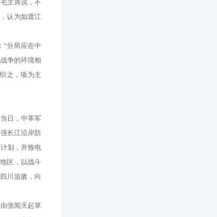
。毛主席说，不
题，认为如渡江
：“分局应在中
击战争的环境相
组织之，项为主
。当日，中革军
加强长江沿岸防
的计划，并致电
展地区，以战斗
离四川追敌，向
了由张闻天起草