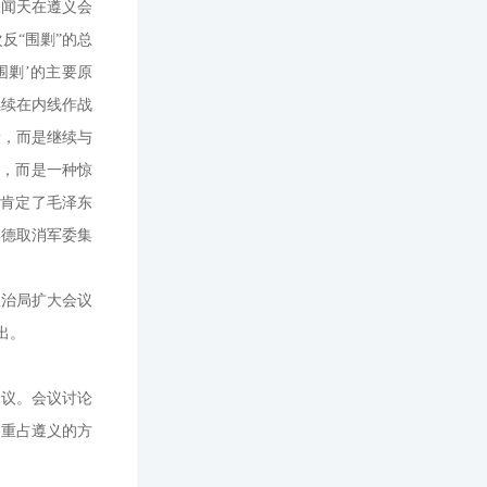
张闻天在遵义会
反“围剿”的总
围剿’的主要原
继续在内线作战
量，而是继续与
的，而是一种惊
分肯定了毛泽东
李德取消军委集
政治局扩大会议
出。
会议。会议讨论
、重占遵义的方