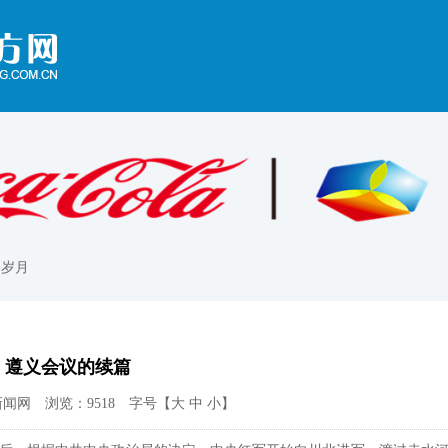
>岁月
：遵义会议的续篇
新闻网 浏览：9518 字号【
大
中
小
】