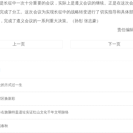
是长征中一次十分重要的会议，实际上是遵义会议的继续。正是在这次
完成了分工。这次会议为实现长征中的战略转变进行了切实指导和具体
，完成了遵义会议的一系列重大决策。（
孙彤 张志豪
）
责任编辑
上一页
下一页
闻
欢的方式过一生
灌区焕新彩
林右旗脑特盖遗址实证红山文化千年文明脉络
藏春秋