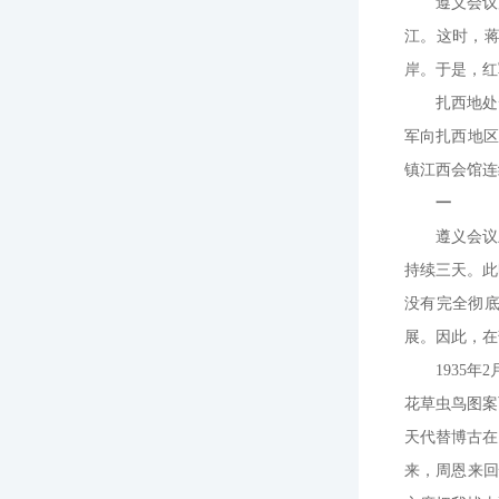
遵义会议
江。这时，
岸。于是，红
扎西地处
军向扎西地区
镇江西会馆连
一
遵义会议
持续三天。此
没有完全彻
展。因此，在
1935
花草虫鸟图案
天代替博古在
来，周恩来回