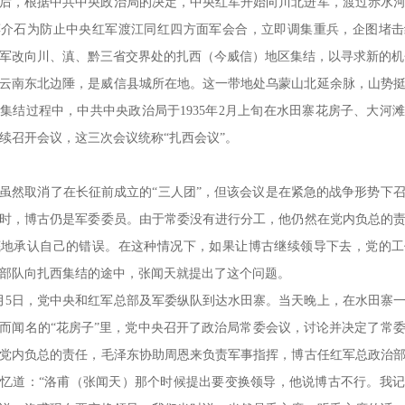
后，根据中共中央政治局的决定，中央红军开始向川北进军，渡过赤水
蒋介石为防止中央红军渡江同红四方面军会合，立即调集重兵，企图堵击
军改向川、滇、黔三省交界处的扎西（今威信）地区集结，以寻求新的机
云南东北边陲，是威信县城所在地。这一带地处乌蒙山北延余脉，山势
集结过程中，中共中央政治局于1935年2月上旬在水田寨花房子、大河
续召开会议，这三次会议统称“扎西会议”。
虽然取消了在长征前成立的“三人团”，但该会议是在紧急的战争形势下
时，博古仍是军委委员。由于常委没有进行分工，他仍然在党内负总的
底地承认自己的错误。在这种情况下，如果让博古继续领导下去，党的工
部队向扎西集结的途中，张闻天就提出了这个问题。
年2月5日，党中央和红军总部及军委纵队到达水田寨。当天晚上，在水田寨
而闻名的“花房子”里，党中央召开了政治局常委会议，讨论并决定了常
党内负总的责任，毛泽东协助周恩来负责军事指挥，博古任红军总政治
忆道：“洛甫（张闻天）那个时候提出要变换领导，他说博古不行。我