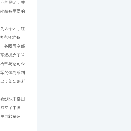
战斗的需要，并
行缩编各军团的
编为四个团，红
的充分准备工
后，各团司令部
红军还抛弃了笨
供给部与总司令
红军的体制编制
指出：部队果断
军委纵队干部团
子成立了中国工
军主力转移后，