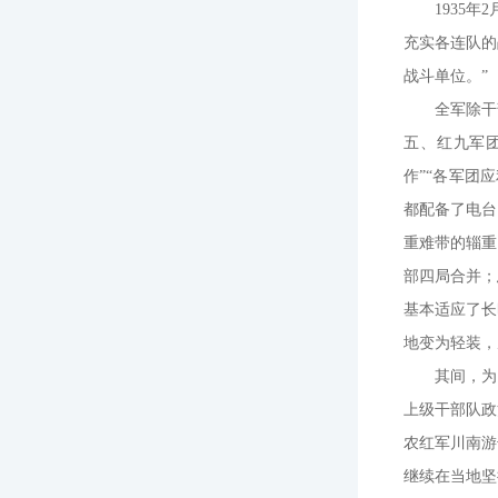
1935
充实各连队的
战斗单位。”
全军除干
五、红九军
作”“各军团
都配备了电台
重难带的辎重
部四局合并；
基本适应了长
地变为轻装，
其间，为
上级干部队政
农红军川南游
继续在当地坚