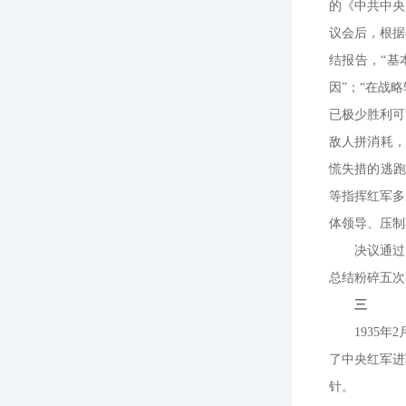
的《中共中央
议会后，根据
结报告，“基
因”；“在战
已极少胜利可
敌人拼消耗，
慌失措的逃跑
等指挥红军多
体领导、压制
决议通过
总结粉碎五次
三
1935
了中央红军进
针。