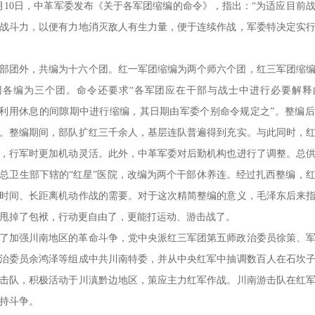
年2月10日，中革军委发布《关于各军团缩编的命令》，指出：“为适应目前
战斗力，以便有力地消灭敌人有生力量，便于连续作战，军委特决定实
部团外，共编为十六个团。红一军团缩编为两个师六个团，红三军团缩
团各编为三个团。命令还要求“各军团应在干部与战士中进行必要解释
应利用休息的间隙期中进行缩编，其日期由军委个别命令规定之”。整编
。整编期间，部队扩红三千余人，基层连队普遍得到充实。与此同时，
，行军时更加机动灵活。此外，中革军委对后勤机构也进行了调整。总
总卫生部下辖的“红星”医院，改编为两个干部休养连。经过扎西整编，
时间、长距离机动作战的需要。对于这次精简整编的意义，毛泽东后来
甩掉了包袱，行动更自由了，更能打运动、游击战了。
了加强川南地区的革命斗争，党中央派红三军团第五师政治委员徐策、
治委员余鸿泽等组成中共川南特委，并从中央红军中抽调数百人在石坎
击队，积极活动于川滇黔边地区，策应主力红军作战。川南游击队在红
持斗争。