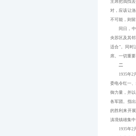
主席把我找去
对，应该让洛
不可能，则留
同日，中
央苏区及其邻
适合”。同时
席。一切重要
二
1935
委电令红一、
御力量，并以
各军团。指出
的胜利来开展
滇境镇雄集中
1935