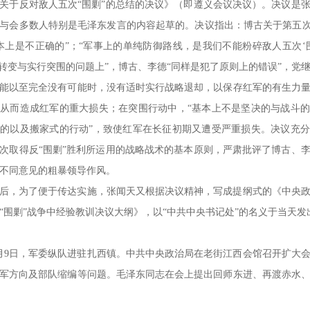
关于反对敌人五次“围剿”的总结的决议》（即遵义会议决议）。决议是
与会多数人特别是毛泽东发言的内容起草的。决议指出：博古关于第五次
本上是不正确的”；“军事上的单纯防御路线，是我们不能粉碎敌人五次‘
略转变与实行突围的问题上”，博古、李德“同样是犯了原则上的错误”，党
能以至完全没有可能时，没有适时实行战略退却，以保存红军的有生力
从而造成红军的重大损失；在突围行动中，“基本上不是坚决的与战斗
的以及搬家式的行动”，致使红军在长征初期又遭受严重损失。决议充
次取得反“围剿”胜利所运用的战略战术的基本原则，严肃批评了博古、
不同意见的粗暴领导作风。
后，为了便于传达实施，张闻天又根据决议精神，写成提纲式的《中央
“围剿”战争中经验教训决议大纲》，以“中共中央书记处”的名义于当天发
年2月9日，军委纵队进驻扎西镇。中共中央政治局在老街江西会馆召开扩大
军方向及部队缩编等问题。毛泽东同志在会上提出回师东进、再渡赤水