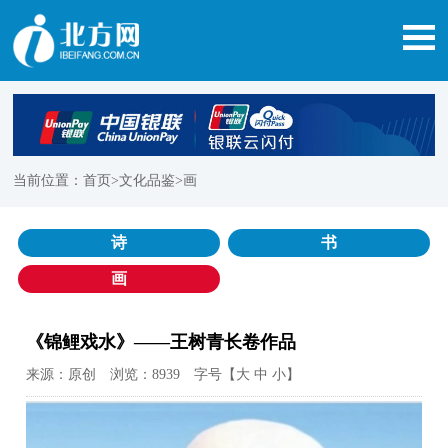
当前位置：
首页
>文化品鉴>画
诗
书
画
《锦鲤戏水》——王树青长卷作品
来源：原创 浏览：8939 字号【
大
中
小
】