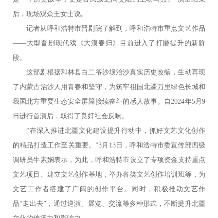
后，现场观众王女士说。
记者从呼和浩特市晋剧院了解到，呼和浩特市重点文艺作品
——大型晋剧现代戏《大漠春归》目前进入了打磨提升的新阶
段。
这部剧根据和林县白二爷沙坝治沙真实历史改编，生动再现
了内蒙古治沙人用青春和坚守，为筑牢祖国北疆万里绿色长城和
我国北方重要生态安全屏障接续奋斗的感人故事。自2024年5月9
日进行首演后，取得了良好社会反响。
“在深入推进北疆文化建设提升行动中，抓好文艺文化创作
的精品打造工作至关重要。”3月13日，呼和浩特市委宣传部四级
调研员牛素娴表示，为此，呼和浩特市设立了专项资金支持重点
文艺项目、建立文艺创作基地，举办各类文艺创作培训班等，为
文艺工作者搭建了广阔的创作平台。同时，积极推动文艺作
品“走出去”，通过巡演、展览、交流等多种形式，不断提升北疆