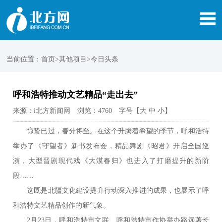
当前位置：
首页
>其他项目>今日头条
呼和浩特推动文艺精品“走出去”
来源：i北方新闻网 浏览：4760 字号【
大
中
小
】
惊蛰已过，春分将至。在这个升腾着希望的季节，呼和浩特
举办了《守望者》新书发布会，精品舞剧《昭君》开启全国巡
演，大型晋剧现代戏《大漠春归》也进入了打磨提升的新阶
段……
这既是北疆文化建设提升行动深入推进的成果，也展示了呼
和浩特文艺精品创作的新气象。
2月23日，呼和浩特市文联、呼和浩特市作协举办路远著长