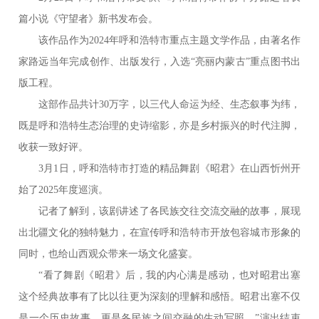
篇小说《守望者》新书发布会。
该作品作为2024年呼和浩特市重点主题文学作品，由著名作
家路远当年完成创作、出版发行，入选“亮丽内蒙古”重点图书出
版工程。
这部作品共计30万字，以三代人命运为经、生态叙事为纬，
既是呼和浩特生态治理的史诗缩影，亦是乡村振兴的时代注脚，
收获一致好评。
3月1日，呼和浩特市打造的精品舞剧《昭君》在山西忻州开
始了2025年度巡演。
记者了解到，该剧讲述了各民族交往交流交融的故事，展现
出北疆文化的独特魅力，在宣传呼和浩特市开放包容城市形象的
同时，也给山西观众带来一场文化盛宴。
“看了舞剧《昭君》后，我的内心满是感动，也对昭君出塞
这个经典故事有了比以往更为深刻的理解和感悟。昭君出塞不仅
是一个历史故事，更是各民族之间交融的生动写照。”演出结束