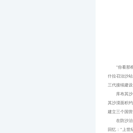
“你看那
什拉召治沙站
三代接续建设
库布其沙
其沙漠面积约
建立三个国营
在防沙治
回忆：“上世