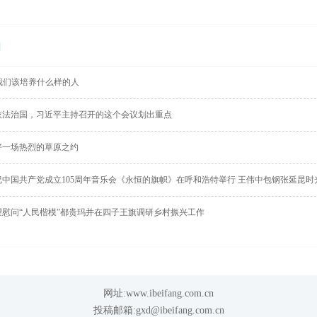
闻
我们该培养什么样的人
依法治国，习近平主持召开的这个会议划出重点
好一场热烈的草原之约
祝中国共产党成立105周年音乐会《永恒的旗帜》在呼和浩特举行 王伟中包钢张延昆时
望慰问“人民楷模”都贵玛并在四子王旗调研乡村振兴工作
网址:www.ibeifang.com.cn
投稿邮箱:gxd@ibeifang.com.cn