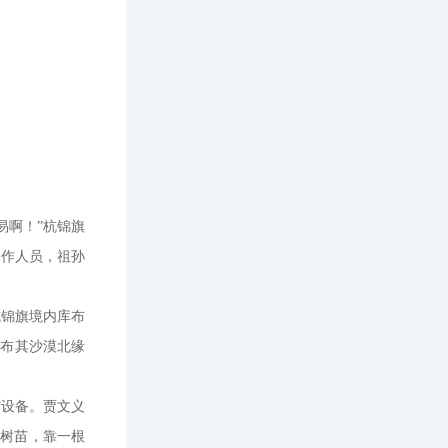
易啊！”杭锦旗
工作人员，祖孙
杭锦旗境内库布
库布其沙漠北缘
。
与设备。贾文义
来树苗，靠一根