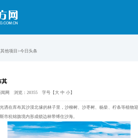
>其他项目>今日头条
布其
闻网 浏览：20355 字号【
大
中
小
】
光洒在库布其沙漠北缘的林子里，沙柳树、沙枣树、杨柴、柠条等植物
斯市杭锦旗境内形成锁边林带缚住沙海。