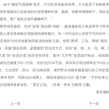
；如今‘微创气流植树’技术、打坑机等设备的应用，大大提高了造林效
经常领着自己的娃娃到沙漠里播种柠条、杨柴、花棒等植物种子；现在
更准、更广地在沙漠中播撒种子。”
两旁绿意盎然，光伏“蓝海”涌动着“绿能”；越来越多的人来这里学习库
的人来这里体验沙漠旅游的神奇魅力。在一代代治沙人的坚守与付出中
态保护与经济发展协同推进的创新之路。按照“两带、三区、两线”规划
略，实施“锁住四周、渗透腹部”的治沙方式，结合“路、电、水、讯、网、
人退”到“绿进沙退”的历史性转变。黄河“几字弯”攻坚战打响后，杭锦旗计
完成生态修复1092.3万亩、光伏治沙200万亩，库布其沙漠治理率达70%以
树、七分管护，防火、防治病虫害、保护野生动物等都是我们的工作职
林木管护、巩固治沙成果上，接续传递防沙治沙‘接力棒’，守护好来
沙漠增添更多绿色。” 贾文义说。（
作者：李卓 王晓博 王鹏
）
责任编辑
上一页
下一页