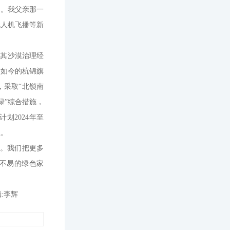
率。我父亲那一
无人机飞播等新
布其沙漠治理经
，如今的杭锦旗
，采取“北锁南
绿”综合措施，
划2024年至
上。
责。我们把更多
之不易的绿色家
:李辉