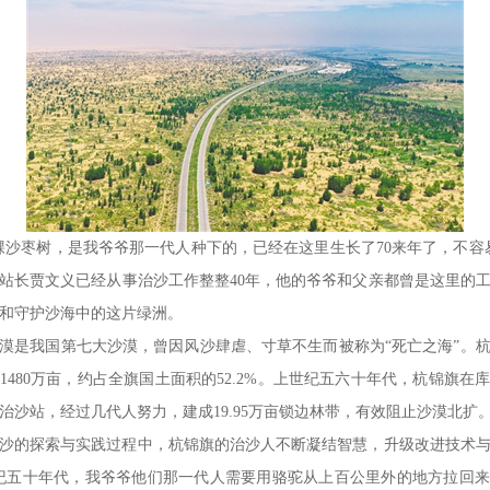
棵沙枣树，是我爷爷那一代人种下的，已经在这里生长了70来年了，不容
站长贾文义已经从事治沙工作整整40年，他的爷爷和父亲都曾是这里的
和守护沙海中的这片绿洲。
漠是我国第七大沙漠，曾因风沙肆虐、寸草不生而被称为“死亡之海”。
1480万亩，约占全旗国土面积的52.2%。上世纪五六十年代，杭锦旗在
治沙站，经过几代人努力，建成19.95万亩锁边林带，有效阻止沙漠北扩
沙的探索与实践过程中，杭锦旗的治沙人不断凝结智慧，升级改进技术
纪五十年代，我爷爷他们那一代人需要用骆驼从上百公里外的地方拉回