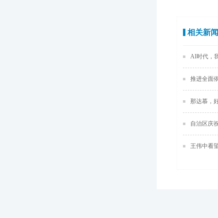
相关新
AI时代，
推进全面
那达慕，
自治区庆
王伟中看