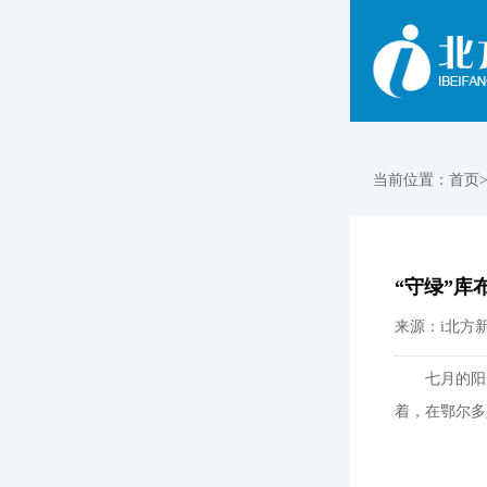
当前位置：
首页
“守绿”库
来源：i北方新
七月的阳
着，在鄂尔多