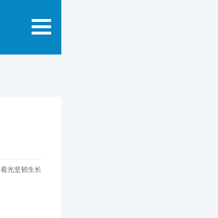
迎着光坚韧生长