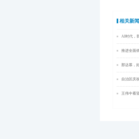
相关新
AI时代，
推进全面
那达慕，
自治区庆
王伟中看