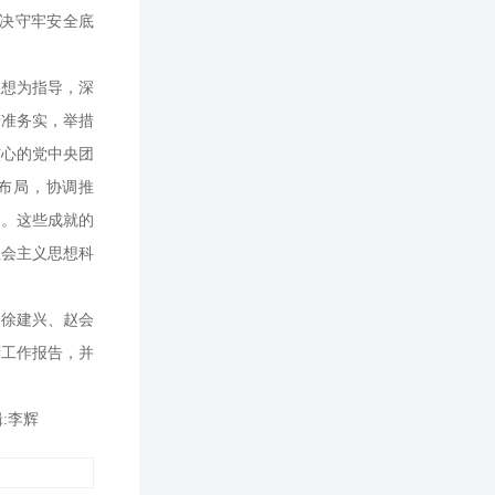
决守牢安全底
思想为指导，深
精准务实，举措
核心的党中央团
布局，协调推
展。这些成就的
社会主义思想科
、徐建兴、赵会
府工作报告，并
:李辉