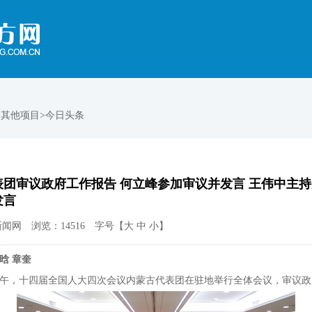
>其他项目>今日头条
团审议政府工作报告 何立峰参加审议并发言 王伟中主持
发言
闻网 浏览：14516 字号【
大
中
小
】
晗 章奎
下午，十四届全国人大四次会议内蒙古代表团在驻地举行全体会议，审议