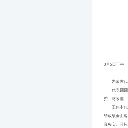
3月5日下午
内蒙古代
代表团
委、财政部、
王伟中代
结成绩全面客
真务实、开拓