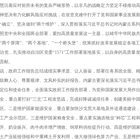
慧沉着应对前所未有的复杂严峻形势，以非凡的战略定力坚定不移推动
神坚决有力化解风险应对挑战，在攻坚克难中打开了党和国家事业发展
个确立”、坚决做到“两个维护”，深入贯彻落实习近平总书记对内蒙古系
照党中央和全国两会部署，紧扣高质量发展这一主题，以铸牢中华民族
“两个屏障”、“两个基地”、“一个桥头堡”，统筹抓好改革发展稳定各项
治党，扎实推动自治区党委“1571”工作部署落地落实，以自身的高质量
贡献。
说，政府工作报告总结成绩实事求是、让人振奋，部署任务系统全面、
鼓舞人心、尊重规律、文风朴实的好报告。内蒙古要深化落实习近平总
定位和使命任务，全面落实政府工作报告部署，为党和国家发展大局作
全，重点要打好“三北”工程攻坚战，完成好降碳减排任务，创建美丽中
区。二是维护国家能源安全，重点要加快沙戈荒大基地及外送通道建设
工产业示范区。三是维护国家粮食安全，重点要实施农牧业“种芯”工程
升、奶业振兴、肉牛肉羊增产增效、饲草料供给提升行动。四是维护国
土产业延链强链和中重稀土开发利用，做大做强绿色算力产业。五是维