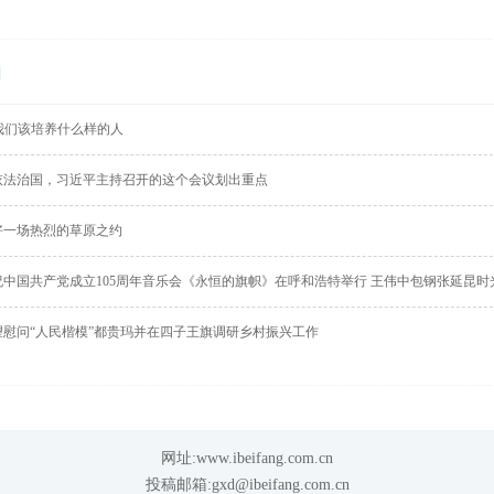
闻
我们该培养什么样的人
依法治国，习近平主持召开的这个会议划出重点
好一场热烈的草原之约
祝中国共产党成立105周年音乐会《永恒的旗帜》在呼和浩特举行 王伟中包钢张延昆时
望慰问“人民楷模”都贵玛并在四子王旗调研乡村振兴工作
网址:www.ibeifang.com.cn
投稿邮箱:gxd@ibeifang.com.cn