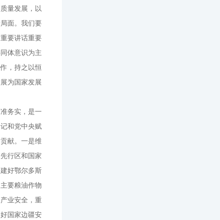
高质量发展，以
新局面。我们要
列重要讲话重要
共同体意识为主
工作，持之以恒
发展为国家发展
精准务实，是一
书记和党中央赋
出贡献。一是维
国先行区和国家
，建好鄂尔多斯
和主要粮油作物
家产业安全，重
护好国家边疆安