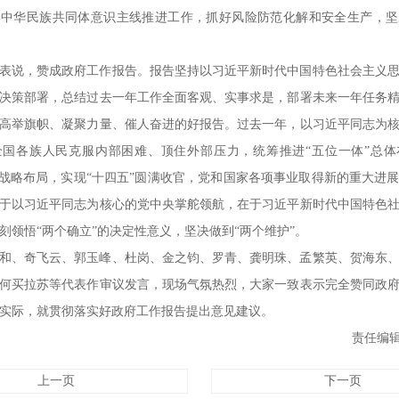
牢中华民族共同体意识主线推进工作，抓好风险防范化解和安全生产，坚
表说，赞成政府工作报告。报告坚持以习近平新时代中国特色社会主义
决策部署，总结过去一年工作全面客观、实事求是，部署未来一年任务
高举旗帜、凝聚力量、催人奋进的好报告。过去一年，以习近平同志为
全国各族人民克服内部困难、顶住外部压力，统筹推进“五位一体”总体
”战略布局，实现“十四五”圆满收官，党和国家各项事业取得新的重大进
于以习近平同志为核心的党中央掌舵领航，在于习近平新时代中国特色
刻领悟“两个确立”的决定性意义，坚决做到“两个维护”。
和、奇飞云、郭玉峰、杜岗、金之钧、罗青、龚明珠、孟繁英、贺海东
何买拉苏等代表作审议发言，现场气氛热烈，大家一致表示完全赞同政
实际，就贯彻落实好政府工作报告提出意见建议。
责任编辑
上一页
下一页