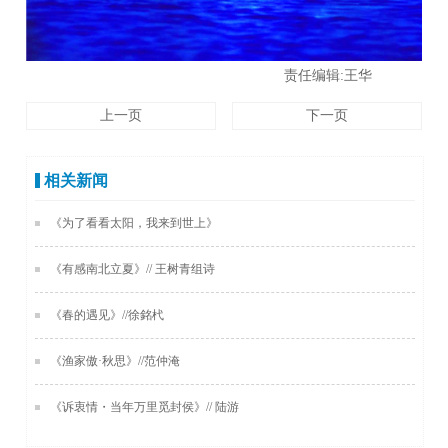
责任编辑:王华
上一页
下一页
相关新闻
《为了看看太阳，我来到世上》
《有感南北立夏》// 王树青组诗
《春的遇见》//徐銘杙
《渔家傲·秋思》//范仲淹
《诉衷情・当年万里觅封侯》// 陆游