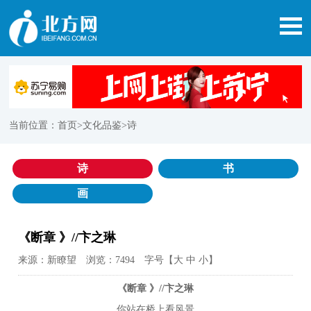
当前位置：
首页
>文化品鉴>诗
诗
书
画
《断章 》//卞之琳
来源：新瞭望 浏览：7494 字号【
大
中
小
】
《
断章
》//
卞之琳
你站在桥上看风景