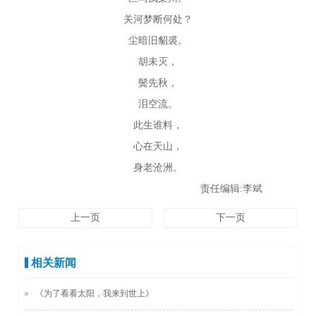
关河梦断何处？
尘暗旧貂裘。
胡未灭，
鬓先秋，
泪空流。
此生谁料，
心在天山，
身老沧洲。
责任编辑:李斌
上一页
下一页
相关新闻
《为了看看太阳，我来到世上》