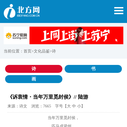
当前位置：
首页
>文化品鉴>诗
诗
书
画
《诉衷情・当年万里觅封侯》// 陆游
来源：诗文 浏览：7665 字号【
大
中
小
】
当年万里觅封侯，
匹马戍梁州。