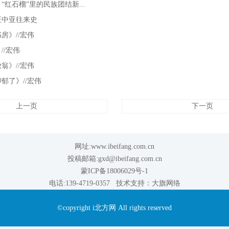
“红石榴”里的民族团结新...
证中亚往来史
房》//宏伟
//宏伟
翁》//宏伟
郁了》//宏伟
上一页
下一页
网址:www.ibeifang.com.cn
投稿邮箱:gxd@ibeifang.com.cn
蒙ICP备18006029号-1
电话:139-4719-0357 技术支持：
大旗网络
©copyright i北方网 All rights reserved