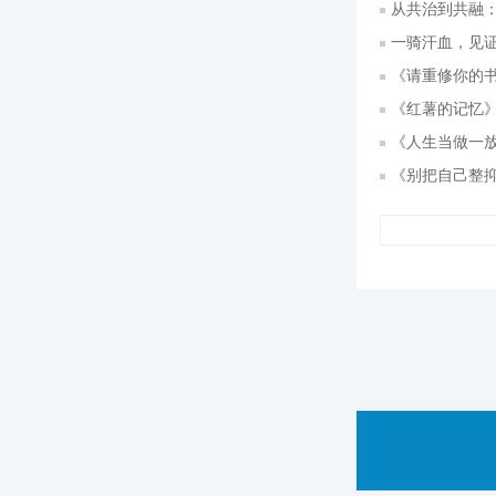
从共治到共融：
一骑汗血，见
《请重修你的书
《红薯的记忆》
《人生当做一放
《别把自己整抑