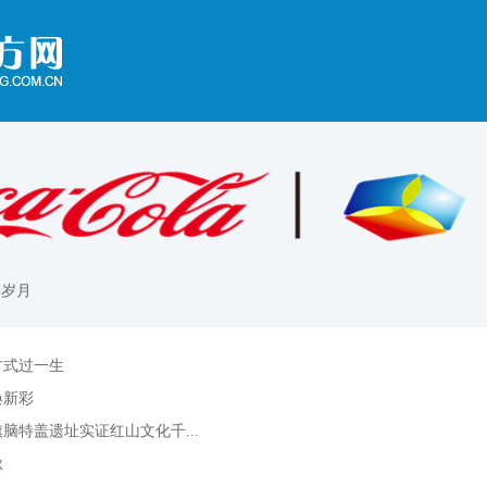
>岁月
方式过一生
焕新彩
脑特盖遗址实证红山文化千...
秋