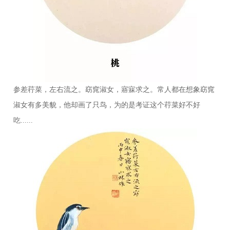
参差荇菜，左右流之。窈窕淑女，寤寐求之。常人都在想象窈窕
淑女有多美貌，他却画了只鸟，为的是考证这个荇菜好不好
吃......