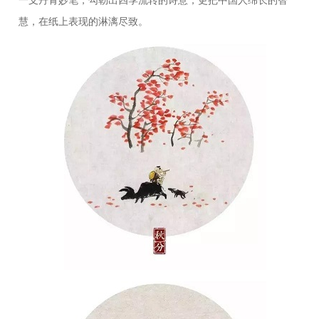
一支丹青妙笔，勾勒出四季流转的诗意，更把中国人绵长的智
慧，在纸上表现的淋漓尽致。