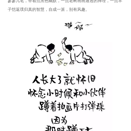
寥寥几笔，带着点黑色幽默，一点老树画画通透的禅理，一点丰
子恺返璞归真的智慧，自成一派，别有风趣。