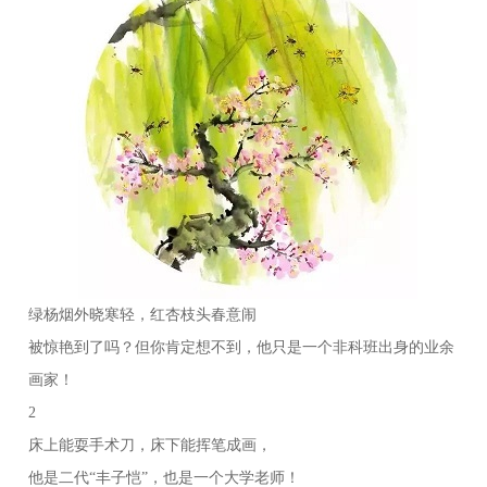
绿杨烟外晓寒轻，红杏枝头春意闹
被惊艳到了吗？但你肯定想不到，他只是一个非科班出身的业余
画家！
2
床上能耍手术刀，床下能挥笔成画，
他是二代“丰子恺”，也是一个大学老师！