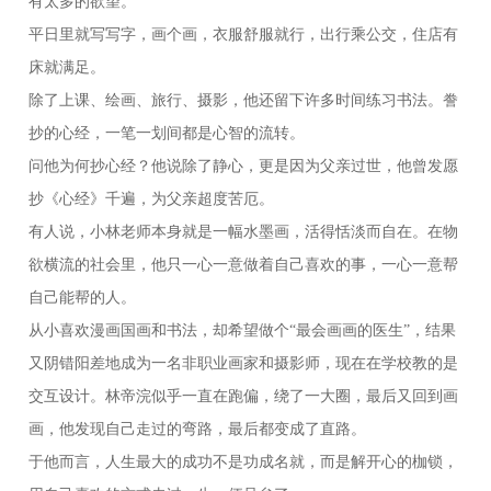
有太多的欲望。
平日里就写写字，画个画，衣服舒服就行，出行乘公交，住店有
床就满足。
除了上课、绘画、旅行、摄影，他还留下许多时间练习书法。誊
抄的心经，一笔一划间都是心智的流转。
问他为何抄心经？他说除了静心，更是因为父亲过世，他曾发愿
抄《心经》千遍，为父亲超度苦厄。
有人说，小林老师本身就是一幅水墨画，活得恬淡而自在。在物
欲横流的社会里，他只一心一意做着自己喜欢的事，一心一意帮
自己能帮的人。
从小喜欢漫画国画和书法，却希望做个“最会画画的医生”，结果
又阴错阳差地成为一名非职业画家和摄影师，现在在学校教的是
交互设计。林帝浣似乎一直在跑偏，绕了一大圈，最后又回到画
画，他发现自己走过的弯路，最后都变成了直路。
于他而言，人生最大的成功不是功成名就，而是解开心的枷锁，