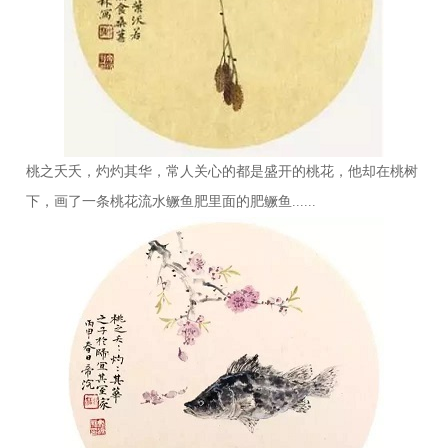
桃之夭夭，灼灼其华，常人关心的都是盛开的桃花，他却在桃树
下，画了一条桃花流水鳜鱼肥里面的肥鳜鱼......