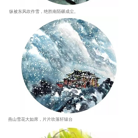
纵被东风吹作雪，绝胜南陌碾成尘。
燕山雪花大如席，片片吹落轩辕台